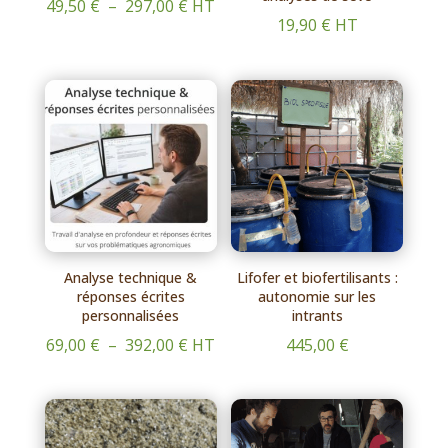
Plage
49,50
€
–
297,00
€
HT
19,90
€
HT
de
prix :
49,50 €
à
297,00 €
Analyse technique &
Lifofer et biofertilisants :
réponses écrites
autonomie sur les
personnalisées
intrants
Plage
69,00
€
–
392,00
€
HT
445,00
€
de
prix :
69,00 €
à