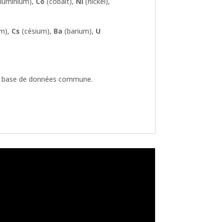
luminium),
Co
(cobalt),
Ni
(nickel),
m),
Cs
(césium),
Ba
(barium),
U
 la base de données commune.