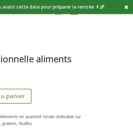
✖
avant cette date pour préparer la rentrée 👨‍🌾
tionnelle aliments
au panier
 éléments en quantité totale réalisable sur
 graines, feuilles.