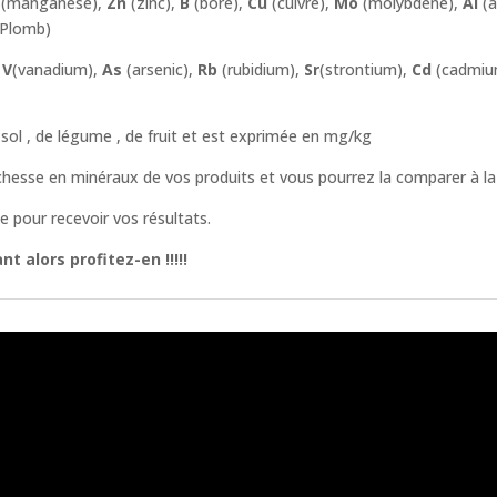
(manganèse),
Zn
(zinc),
B
(bore),
Cu
(cuivre),
Mo
(molybdène),
Al
(a
Plomb)
,
V
(vanadium),
As
(arsenic),
Rb
(rubidium),
Sr
(strontium),
Cd
(cadmiu
e sol , de légume , de fruit et est exprimée en mg/kg
richesse en minéraux de vos produits et vous pourrez la comparer à
 pour recevoir vos résultats.
t alors profitez-en !!!!!