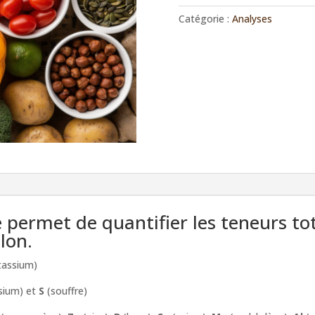
Catégorie :
Analyses
e permet de quantifier les teneurs to
lon.
tassium)
ium) et
S
(souffre)