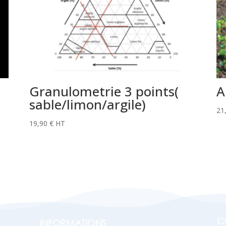
Granulometrie 3 points(
A
sable/limon/argile)
21
19,90
€
HT
C
INFORMATIONS