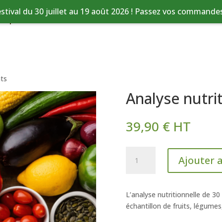
stival du 30 juillet au 19 août 2026 ! Passez vos commandes 
tique
Nos services
Ressources
nts
Analyse nutri
39,90
€
HT
quantité
Ajouter 
de
Analyse
nutritionnelle
L’analyse nutritionnelle de 30
aliments
échantillon de fruits, légumes,