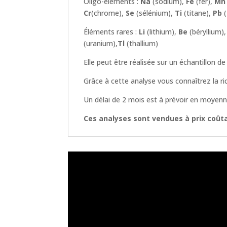
Oligo-éléments :
Na
(sodium),
Fe
(fer),
Mn
Cr
(chrome),
Se
(sélénium),
Ti
(titane),
Pb
(
Éléments rares :
Li
(lithium),
Be
(béryllium)
(uranium),
Tl
(thallium)
Elle peut être réalisée sur un échantillon d
Grâce à cette analyse vous connaîtrez la 
Un délai de 2 mois est à prévoir en moyenne
Ces analyses sont vendues à prix coûtan