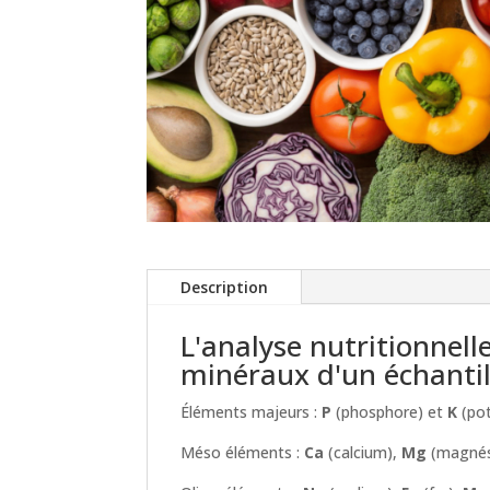
Description
L'analyse nutritionnell
minéraux d'un échantil
Éléments majeurs :
P
(phosphore) et
K
(po
Méso éléments :
Ca
(calcium),
Mg
(magnés