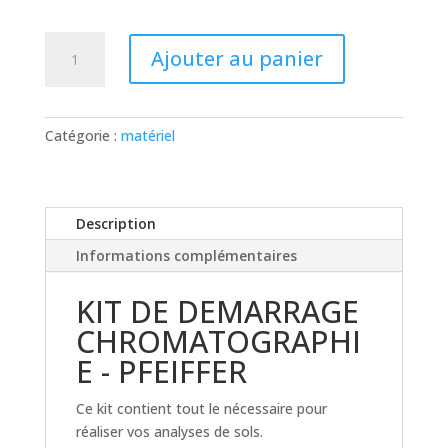
quantité
Ajouter au panier
de
kit
starter
réalisation
Catégorie :
matériel
10
chromatographies
Description
Informations complémentaires
KIT DE DEMARRAGE
CHROMATOGRAPHI
E - PFEIFFER
Ce kit contient tout le nécessaire pour
réaliser vos analyses de sols.