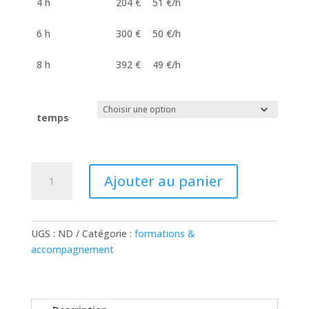
4 h
204 €
51 €/h
6 h
300 €
50 €/h
8 h
392 €
49 €/h
temps
quantité
Ajouter au panier
de
Analyse
technique
&
UGS :
ND
Catégorie :
formations &
réponses
accompagnement
écrites
personnalisées