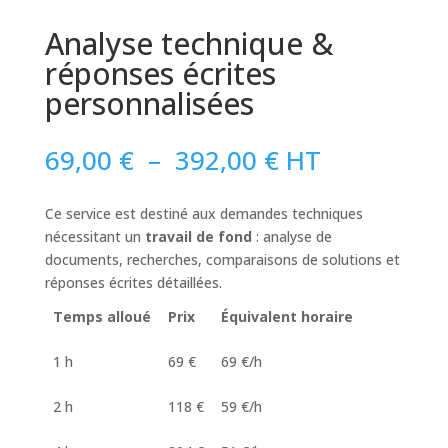
Analyse technique &
réponses écrites
personnalisées
Plage
69,00
€
–
392,00
€
HT
de
prix :
Ce service est destiné aux demandes techniques
69,00 €
nécessitant un
travail de fond
: analyse de
à
documents, recherches, comparaisons de solutions et
392,00 €
réponses écrites détaillées.
Temps alloué
Prix
Équivalent horaire
1 h
69 €
69 €/h
2 h
118 €
59 €/h