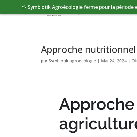
🌱 Symbiotik Agroécologie ferme pour la période e
Qui sommes nous ?
Bou
Approche nutritionnel
par
Symbiotik agroecologie
|
Mai 24, 2024
|
Ol