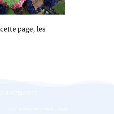
ONTACTEZ-NOUS

1574 Route départementale N8, 42600