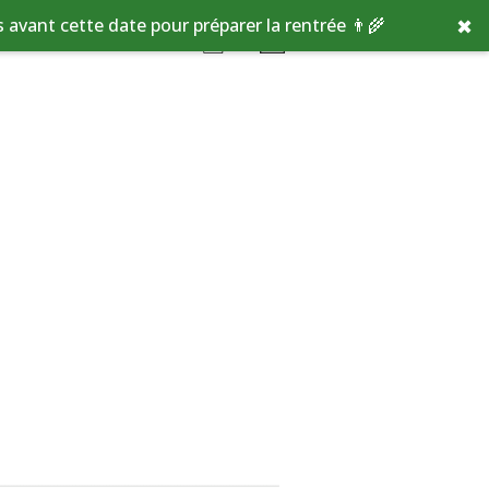
✖
avant cette date pour préparer la rentrée 👨‍🌾