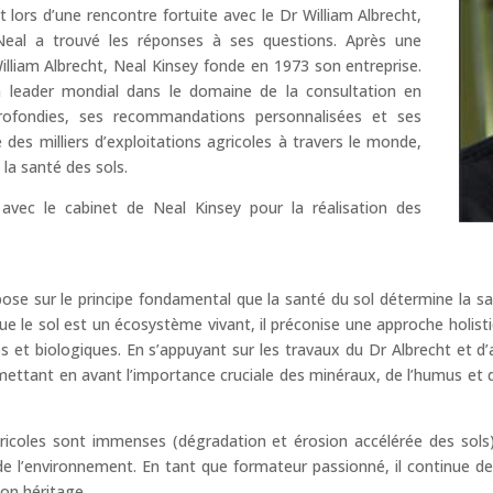
 lors d’une rencontre fortuite avec le Dr William Albrecht,
Neal a trouvé les réponses à ses questions. Après une
lliam Albrecht, Neal Kinsey fonde en 1973 son entreprise.
 un leader mondial dans le domaine de la consultation en
profondies, ses recommandations personnalisées et ses
 des milliers d’exploitations agricoles à travers le monde,
la santé des sols.
 avec le cabinet de Neal Kinsey pour la réalisation des
se sur le principe fondamental que la santé du sol détermine la sant
ue le sol est un écosystème vivant, il préconise une approche holisti
es et biologiques. En s’appuyant sur les travaux du Dr Albrecht et d’
, mettant en avant l’importance cruciale des minéraux, de l’humus et 
gricoles sont immenses (dégradation et érosion accélérée des sols
de l’environnement. En tant que formateur passionné, il continue d
son héritage.