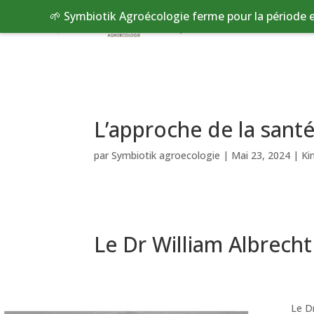
🌱 Symbiotik Agroécologie ferme pour la période e
Qui sommes nous ?
Bou
L’approche de la santé
par
Symbiotik agroecologie
|
Mai 23, 2024
|
Ki
Le Dr William Albrecht
Le Dr Will