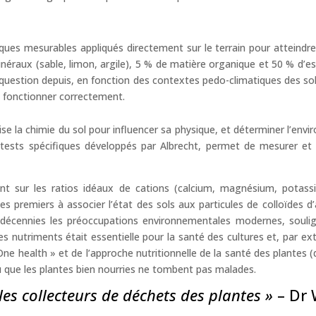
ues mesurables appliqués directement sur le terrain pour atteindre u
minéraux (sable, limon, argile), 5 % de matière organique et 50 % d’
question depuis, en fonction des contextes pedo-climatiques des sols
e fonctionner correctement.
ilise la chimie du sol pour influencer sa physique, et déterminer l’en
 tests spécifiques développés par Albrecht, permet de mesurer et
sant sur les ratios idéaux de cations (calcium, magnésium, pota
s premiers à associer l’état des sols aux particules de colloïdes d
 décennies les préoccupations environnementales modernes, soulig
 des nutriments était essentielle pour la santé des cultures et, par 
« One health » et de l’approche nutritionnelle de la santé des plant
 que les plantes bien nourries ne tombent pas malades.
 les collecteurs de déchets des plantes »
– Dr 