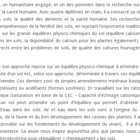
e, un humanitaire engagé, et un des pionniers dans la recherche sur la
t la santé humaine. Avec quatre diplômes en main, il a consacré sa vie
s sols, la qualité des aliments et la santé humaine. Ses recherch
ompréhension de la fertilité des sols, en rejetant l’importance tradit
 sur les grands équilibres physico-chimiques du sol (équilibre calc
ns les sols, la disponibilité du calcium pour les plantes également). 
directs entre les problèmes de sols, de qualité des cultures fourrag
 son approche repose sur un équilibre physico-chimique à atteindre d
ilité d’un sol est, selon son approche, déterminée à travers ces équ
tteindre. Ces derniers sont de simples amendements minéraux basiq
ésium) ou acidifiants (formes soufrées). En travaillant sur les rat
ique (saturation en base de la CEC – Capacité d’échnage cationiqu
n sol peut atteindre un point d’équilibre qui permet d’obtenir 
d’eau dans les sols. Air et eau dans les sols sont à l’origine d
, de la faune et du bon développement des racines des plantes. Il a 
ossible sur les fondements du développement du vivant, Il a d’ai
onomiste. Sa vision nous inspire aujourd’hui plus que jamais, nous 
Agroécologie pour rééquilibrer « chimiquement » les sols.