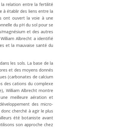
 relation entre la fertilité
 à établir des liens entre la
es ont ouvert la voie à une
ionnelle du pH du sol pour se
ium/magnésium et des autres
William Albrecht a identifié
ères et la mauvaise santé du
ans les sols. La base de la
ilibres et des moyens donnés
ues (carbonates de calcium
ios des cations du complexe
e), William Albrecht montre
une meilleure aération et
u développement des micro-
donc cherché à agir le plus
lleurs été botaniste avant
utilisons son approche chez