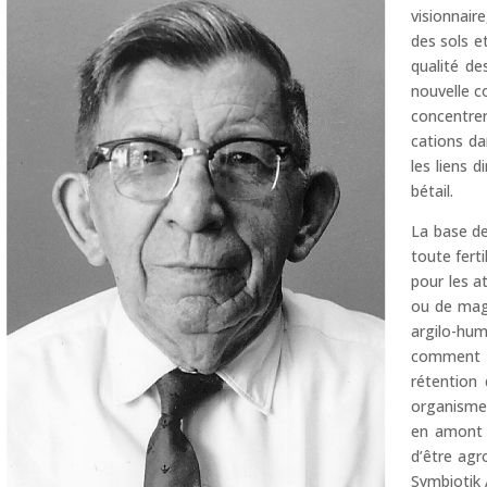
visionnair
des sols e
qualité de
nouvelle c
concentrer
cations da
les liens 
bétail.
La base de
toute fert
pour les a
ou de magn
argilo-hum
comment u
rétention 
organismes
en amont p
d’être agr
Symbiotik 